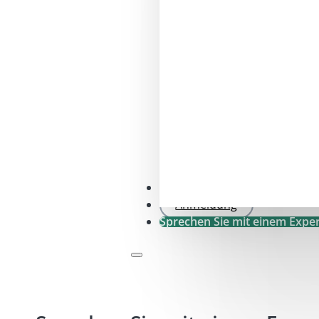
SFDR .0-Prüfung
Anmeldung
Sprechen Sie mit einem Expe