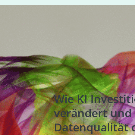
Wie KI Investit
verändert und
Datenqualität 