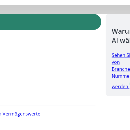
Warum
AI wä
Sehen S
von
Branche
Nummer 
werden.
hen Vermögenswerte