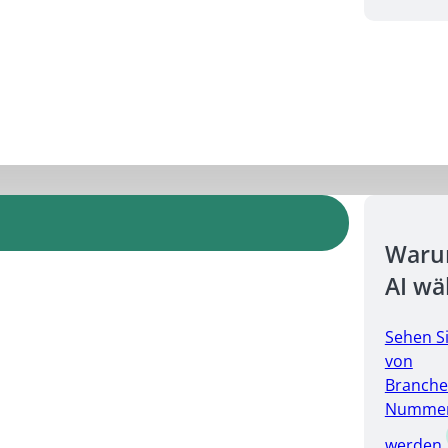
Warum
AI wä
Sehen S
von
Branche
Nummer 
werden.