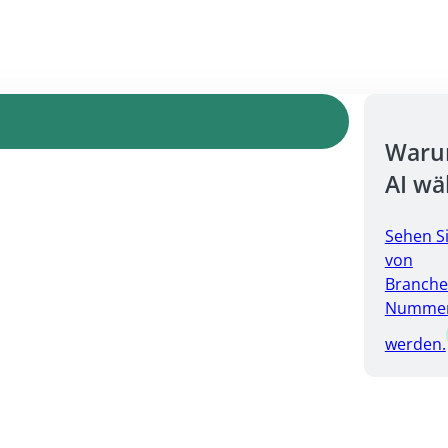
Warum
AI wä
Sehen S
von
Branche
Nummer 
werden.