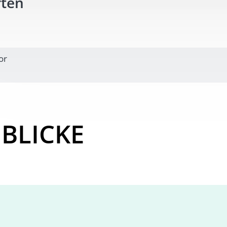
rten
or
BLICKE