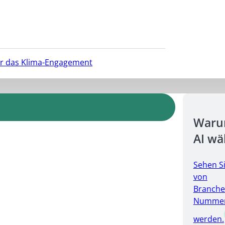
für das Klima-Engagement
Warum
AI wä
Sehen S
von
Branche
Nummer 
werden.