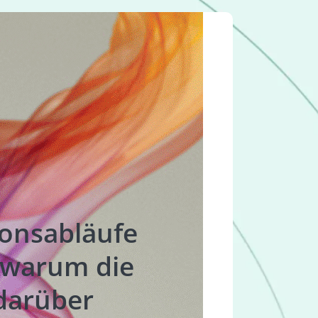
ionsabläufe
 warum die
darüber