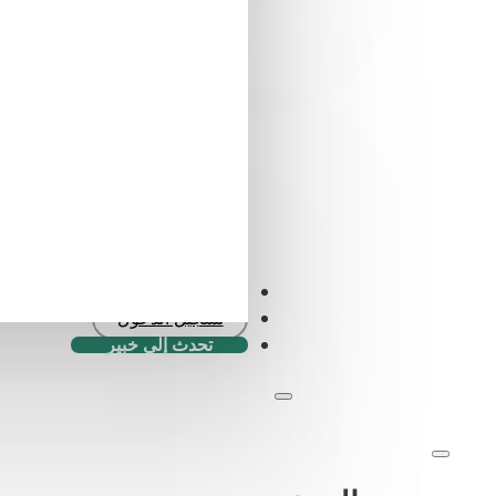
التحقق من SFDR .0
تسجيل الدخول
تحدث إلى خبير