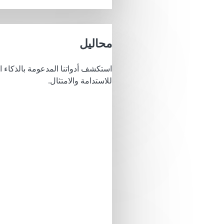
محاليل
استكشف أدواتنا المدعومة بالذكاء 
للاستدامة والامتثال.