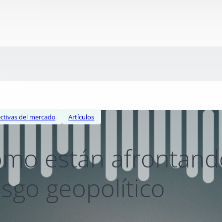
ctivas del mercado
Artículos
mo están afrontando
esgo geopolítico