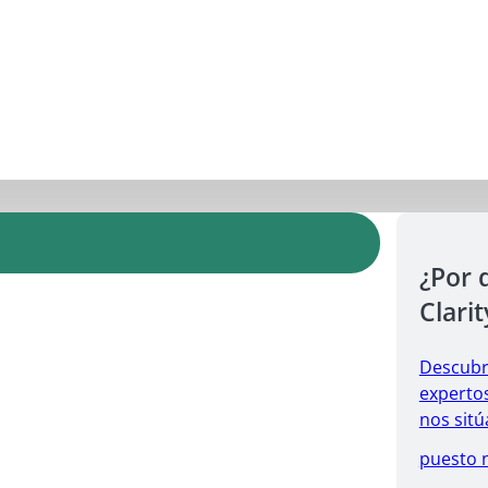
¿Por 
Clarit
Descubr
expertos
nos sitú
puesto 