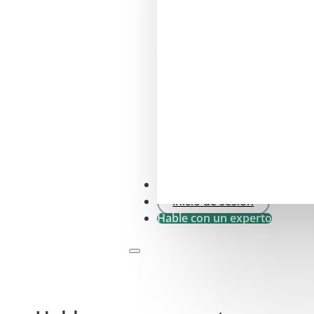
Comprobación SFDR .0
Inicio de sesión
Hable con un experto