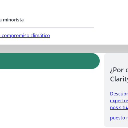
a minorista
e compromiso climático
¿Por 
Clarit
Descubr
expertos
nos sitú
puesto 