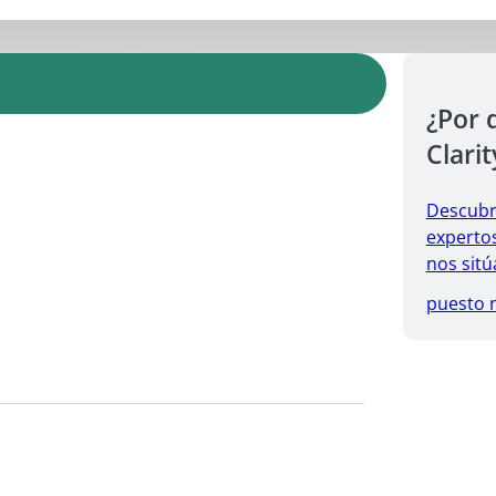
¿Por 
Clarit
Descubr
expertos
nos sitú
puesto 