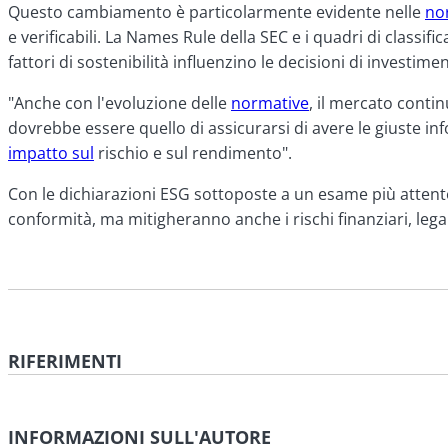
Questo cambiamento è particolarmente evidente nelle
no
e verificabili. La Names Rule della SEC e i quadri di classi
fattori di sostenibilità influenzino le decisioni di investime
"Anche con l'evoluzione delle
normative
, il mercato continu
dovrebbe essere quello di assicurarsi di avere le giuste i
impatto sul
rischio e sul rendimento".
Con le dichiarazioni ESG sottoposte a un esame più attent
conformità, ma mitigheranno anche i rischi finanziari, le
RIFERIMENTI
Damante, Mike. "Il Texas supera la California e conqui
2024.
https://houston.innovationmap.com/american-c
INFORMAZIONI SULL'AUTORE