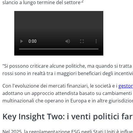
.2
slancio a lungo termine del settore
"Si possono criticare alcune politiche, ma quando si tratta d
rossi sono in realtà tra i maggiori beneficiari degli incentivi
Con l'evoluzione dei mercati finanziari, le società e i
gestor
adottano un approccio attendista basato su cambiamenti pol
multinazionali che operano in Europa e in altre giurisdizio
Key Insight Two: i venti politici f
Nel 2025, la regolamentazione ESG negli Stati Uniti è influe