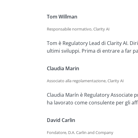
Parodi, Alessandro. "Le vendite globali di veicoli ele
transportation/global-electric-vehicle-sales-up-25-r
Ho, Soyoung. "La SEC di Trump fa il primo passo per 
Tom Willman
https://tax.thomsonreuters.com/news/trumps-sec-take
Responsabile normativo, Clarity AI
Tom è Regulatory Lead di Clarity AI. Diri
ultimi sviluppi. Prima di entrare a far 
Claudia Marin
Associato alla regolamentazione, Clarity AI
Claudia Marín è Regulatory Associate pre
ha lavorato come consulente per gli affa
David Carlin
Fondatore, D.A. Carlin and Company