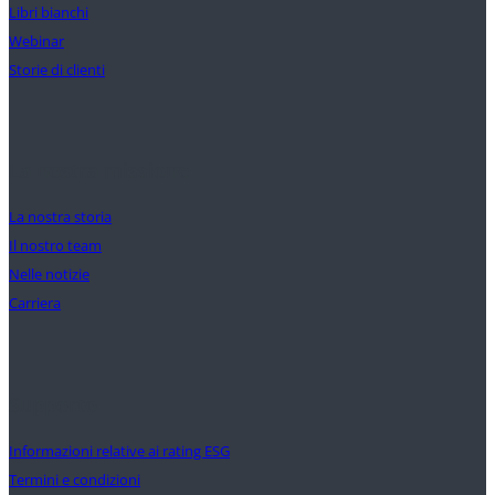
Libri bianchi
Webinar
Storie di clienti
La nostra missione
La nostra storia
Il nostro team
Nelle notizie
Carriera
Supporto
Informazioni relative ai rating ESG
Termini e condizioni