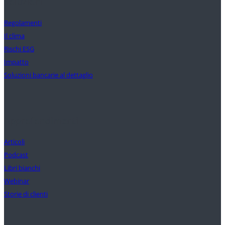
Soluzioni
Regolamenti
Il clima
Rischi ESG
Impatto
Soluzioni bancarie al dettaglio
Approfondimenti
Articoli
Podcast
Libri bianchi
Webinar
Storie di clienti