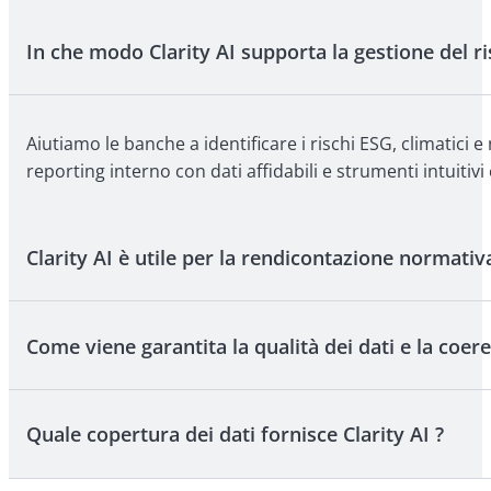
In che modo Clarity AI supporta la gestione del ri
Aiutiamo le banche a identificare i rischi ESG, climatici e n
reporting interno con dati affidabili e strumenti intuitivi
Clarity AI è utile per la rendicontazione normativ
Come viene garantita la qualità dei dati e la coe
Assolutamente sì. La nostra piattaforma semplifica la c
per la revisione e strumenti automatizzati che consento
Quale copertura dei dati fornisce Clarity AI ?
Tutti i dati vengono standardizzati, convalidati e arricc
metodologia, in modo che i vostri team possano utilizzare