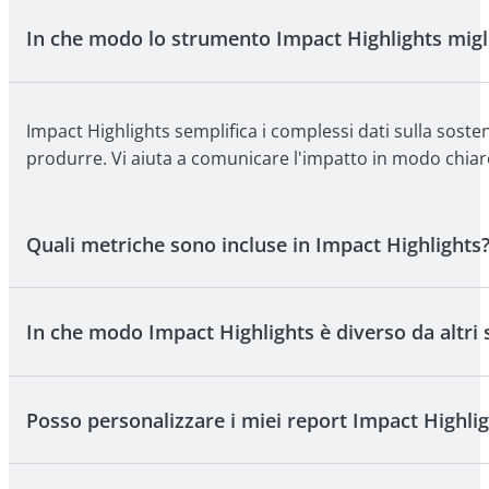
In che modo lo strumento Impact Highlights migli
Impact Highlights semplifica i complessi dati sulla sostenib
produrre. Vi aiuta a comunicare l'impatto in modo chiaro,
Quali metriche sono incluse in Impact Highlights
In che modo Impact Highlights è diverso da altri
I report coprono nove metriche intuitive su temi ambientali
di genere e la creazione di posti di lavoro. I dati posso
i voli o l'uso domestico, per renderli confrontabili e facili
Posso personalizzare i miei report Impact Highli
A differenza degli strumenti tradizionali, Impact Highligh
discutere dell'impatto con un linguaggio chiaro e quotid
apprezzato dai clienti, non solo dai professionisti dell'i