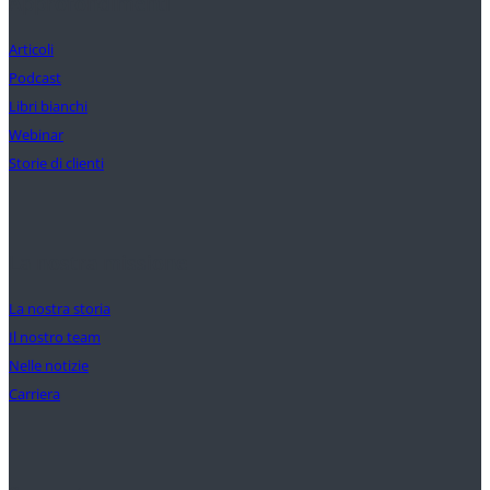
Approfondimenti
Articoli
Podcast
Libri bianchi
Webinar
Storie di clienti
La nostra missione
La nostra storia
Il nostro team
Nelle notizie
Carriera