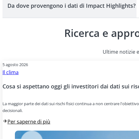
Da dove provengono i dati di Impact Highlights?
Sì. I report sono completamente personalizzabili. È possi
Ricerca e appr
Clarity AI è un partner affidabile per l'analisi e la rend
standardizzate, garantendo che i vostri report siano suppo
Ultime notizie e
5 agosto 2026
Il clima
Cosa si aspettano oggi gli investitori dai dati sui risc
La maggior parte dei dati sui rischi fisici continua a non centrare l'obiettivo
decisionali.
Per saperne di più