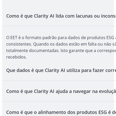
Como é que Clarity AI lida com lacunas ou incons
O EET é o formato padrão para dados de produtos ESG ao
consistentes. Quando os dados estão em falta ou não sã
totalmente documentadas. Isto garante que a correspo
recebidos.
Que dados é que Clarity AI utiliza para fazer cor
Como é que Clarity AI ajuda a navegar na evoluçã
Clarity AI combina dados proprietários e EETs para for
original ou método de estimativa, para que possa toma
Como é que o alinhamento dos produtos ESG é d
Os regulamentos da UE para finanças sustentáveis ainda 