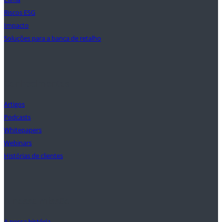
Riscos ESG
Impacto
Soluções para a banca de retalho
Conhecimentos
Artigos
Podcasts
Whitepapers
Webinars
Histórias de clientes
A nossa missão
A nossa história