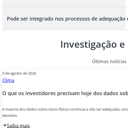
estruturadas, alinhadas com o regulamento, e actual
consistência e confiança nos seus processos de adeq
Pode ser integrado nos processos de adequação 
Cada correspondência de preferências ESG é acompanha
expressas pelo cliente em termos de SFDR, taxonomia d
apoiar tanto as verificações internas como as análises 
Investigação e
Clarity AI foi concebida para se integrar perfeitamente 
os seus actuais motores de adequação e ferramentas de 
instituições financeiras podem eliminar o tratamento m
Últimas notícias 
conformidade existentes.
5 de agosto de 2026
Clima
O que os investidores precisam hoje dos dados sobr
A maioria dos dados sobre riscos físicos continua a não ser adequada, um
decisões.
Saiba mais