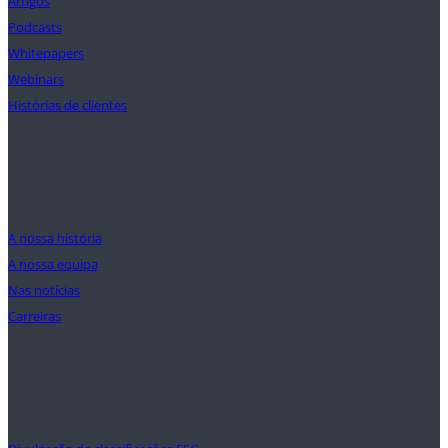
Artigos
Podcasts
Whitepapers
Webinars
Histórias de clientes
A nossa missão
A nossa história
A nossa equipa
Nas notícias
Carreiras
Apoio