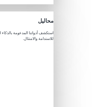
محاليل
استكشف أدواتنا المدعومة بالذكاء 
للاستدامة والامتثال.