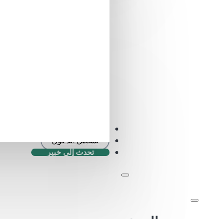
التحقق من SFDR .0
تسجيل الدخول
تحدث إلى خبير