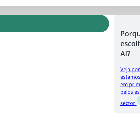
Porq
escol
AI?
Veja po
estamos 
em prim
pelos es
sector.