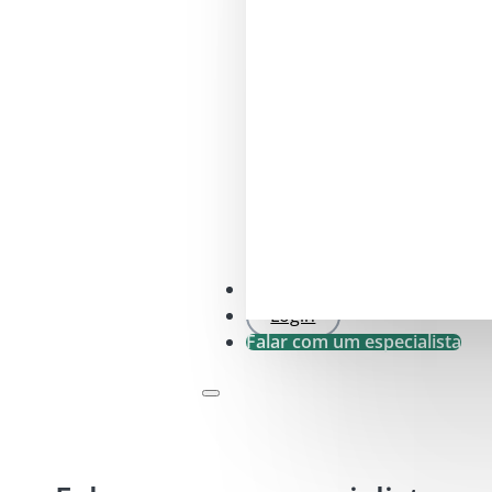
Verificação SFDR .0
Login
Falar com um especialista