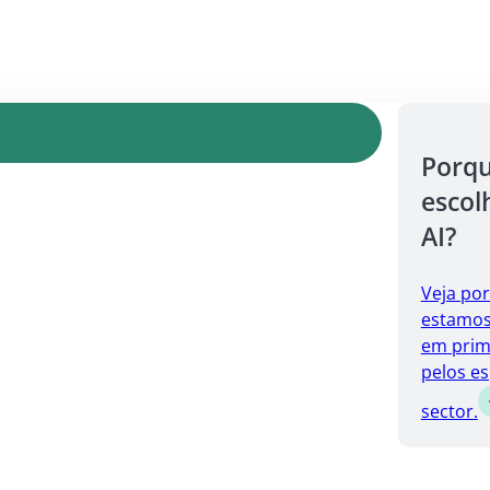
Porq
escol
AI?
Veja po
estamos 
em prim
pelos es
sector.