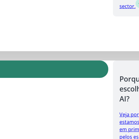
sector.
Porq
escol
AI?
Veja po
estamos 
em prim
pelos es