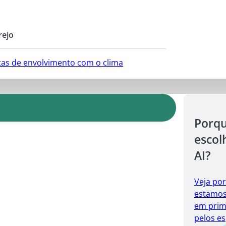
rejo
ntas de envolvimento com o clima
Porq
escol
AI?
Veja po
estamos 
em prim
pelos es