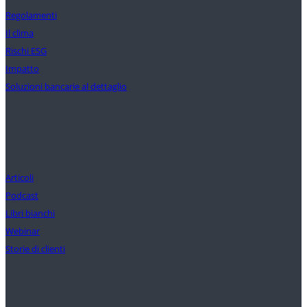
Regolamenti
Il clima
Rischi ESG
Impatto
Soluzioni bancarie al dettaglio
Approfondimenti
Articoli
Podcast
Libri bianchi
Webinar
Storie di clienti