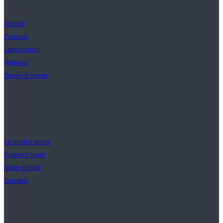
Approfondimenti
Articoli
Podcast
Libri bianchi
Webinar
Storie di clienti
La nostra missione
La nostra storia
Il nostro team
Nelle notizie
Carriera