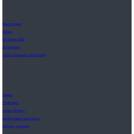
Λύσεις
Κανονισμοί
Κλίμα
Κίνδυνοι ESG
Αντίκτυπος
Λύσεις λιανικής τραπεζικής
Διαπιστώσεις
Άρθρα
Podcasts
Λευκές βίβλοι
Διαδικτυακά σεμινάρια
Ιστορίες πελατών