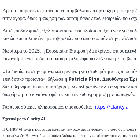
Αρκετοί παράγοντες φαίνεται να συμβάλλουν στην αύξηση του μεριδ
στην αγορά, όπως η αύξηση των αποτιμήσεων των εταιρειών που σχε
Αυτές οι δυναμικές εξελίσσονται σε ένα πλαίσιο αυξημένων γεωπ
καθώς και πολιτικών πρωτοβουλιών που αποσκοπούν στην ενίσχυση
Νωρίτερα το 2025, η Ευρωπαϊκή Επιτροπή διευκρίνισε ότι
οι επεν
κανονισμού για τη δημοσιοποίηση πληροφοριών σχετικά με τη βιωσι
«Το δικαίωμα στην άμυνα και η ανάγκη για σταθερότητα ως προϋπόθ
επενδυτικά προϊόντα», δήλωσε
η Patricia Pina, Διευθύντρια Έρε
διακυβέρνηση, η αυστηρή τήρηση των ανθρωπίνων δικαιωμάτων και 
διαχείριση του κινδύνου φήμης και την ευθυγράμμιση με τα παγκόσ
Για περισσότερες πληροφορίες, επισκεφθείτε:
https://clarity.ai
Σχετικά με το Clarity AI
Η Clarity AI είναι η κορυφαία εταιρεία τεχνολογίας αειφορίας, η οποία αξιοποιεί
καταναλωτές. Η τεχνητή νοημοσύνη βρίσκεται από την αρχή στον πυρήνα της προσ