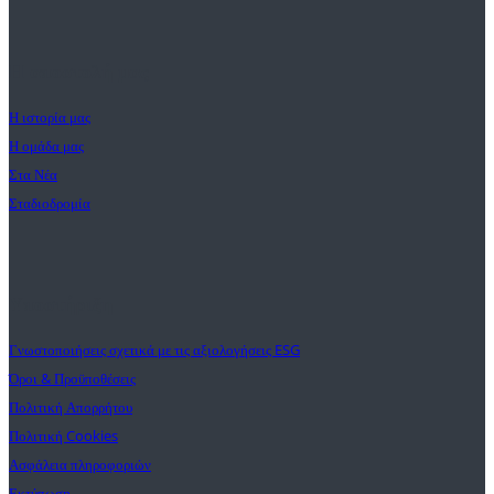
Η αποστολή μας
Η ιστορία μας
Η ομάδα μας
Στα Νέα
Σταδιοδρομία
Υποστήριξη
Γνωστοποιήσεις σχετικά με τις αξιολογήσεις ESG
Όροι & Προϋποθέσεις
Πολιτική Απορρήτου
Πολιτική Cookies
Ασφάλεια πληροφοριών
Εκτύπωση