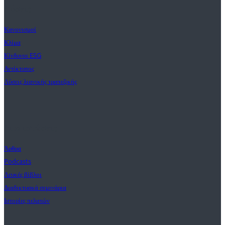
Λύσεις
Κανονισμοί
Κλίμα
Κίνδυνοι ESG
Αντίκτυπος
Λύσεις λιανικής τραπεζικής
Διαπιστώσεις
Άρθρα
Podcasts
Λευκές βίβλοι
Διαδικτυακά σεμινάρια
Ιστορίες πελατών