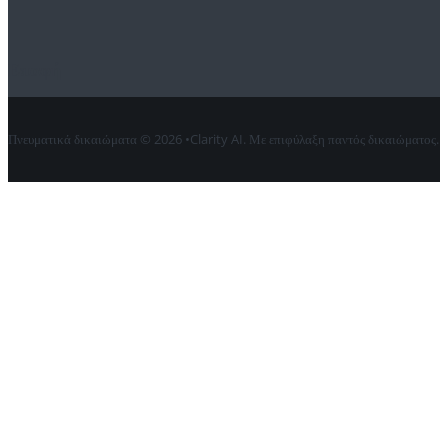
Επαφή
Πνευματικά δικαιώματα © 2026 •Clarity AI. Με επιφύλαξη παντός δικαιώματος.