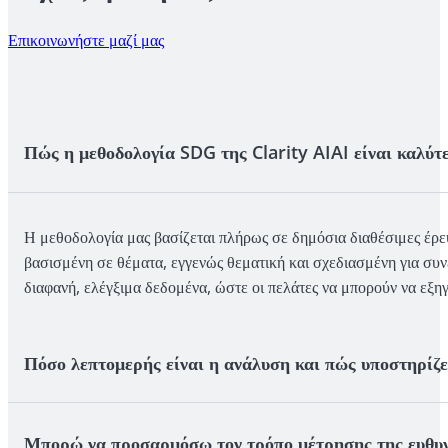
Επικοινωνήστε μαζί μας
Πώς η μεθοδολογία SDG της Clarity AIAI είναι καλύτε
Η μεθοδολογία μας βασίζεται πλήρως σε δημόσια διαθέσιμες έρε
βασισμένη σε θέματα, εγγενώς θεματική και σχεδιασμένη για συνέπ
διαφανή, ελέγξιμα δεδομένα, ώστε οι πελάτες να μπορούν να εξηγ
Πόσο λεπτομερής είναι η ανάλυση και πώς υποστηρίζ
Μπορώ να προσαρμόσω τον τρόπο μέτρησης της ευθυγ
Ξεπερνάμε κατά πολύ τις πληροφορίες σε επίπεδο τομέα, προσφέ