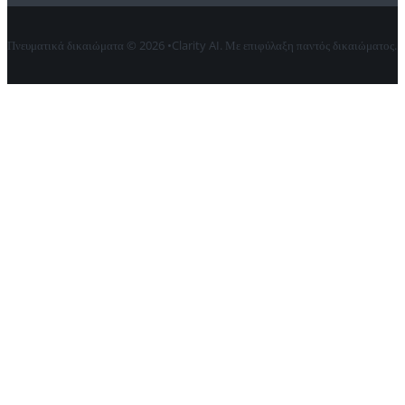
Πνευματικά δικαιώματα © 2026 •Clarity AI. Με επιφύλαξη παντός δικαιώματος.