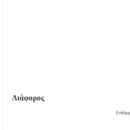
Διάφορος
Ενθάρρ