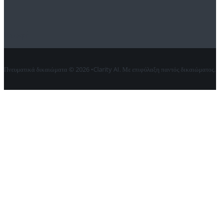
Επαφή
Πνευματικά δικαιώματα © 2026 •Clarity AI. Με επιφύλαξη παντός δικαιώματος.