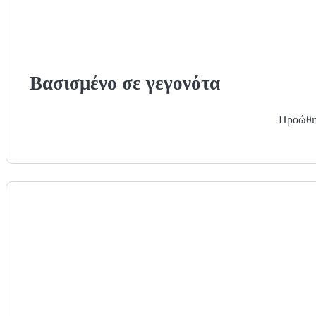
Βασισμένο σε γεγονότα
Προώθησ