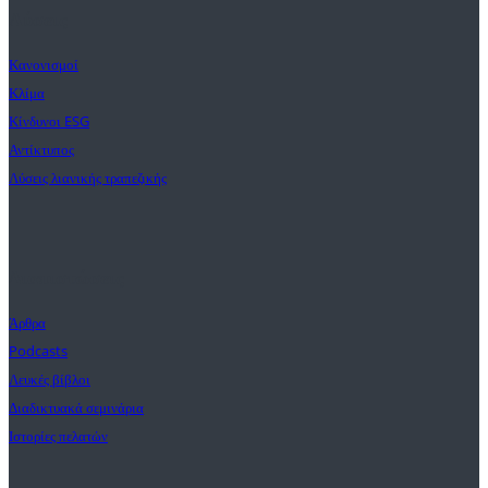
Λύσεις
Κανονισμοί
Κλίμα
Κίνδυνοι ESG
Αντίκτυπος
Λύσεις λιανικής τραπεζικής
Διαπιστώσεις
Άρθρα
Podcasts
Λευκές βίβλοι
Διαδικτυακά σεμινάρια
Ιστορίες πελατών