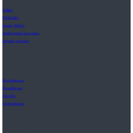
Άρθρα
Podcasts
Λευκές βίβλοι
Διαδικτυακά σεμινάρια
Ιστορίες πελατών
Η αποστολή μας
Η ιστορία μας
Η ομάδα μας
Στα Νέα
Σταδιοδρομία
Υποστήριξη