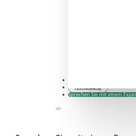
SFDR .0-Prüfung
Anmeldung
Sprechen Sie mit einem Expe