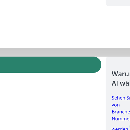
Warum
AI wä
Sehen S
von
Branche
Nummer 
werden.