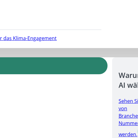
für das Klima-Engagement
Warum
AI wä
Sehen S
von
Branche
Nummer 
werden.