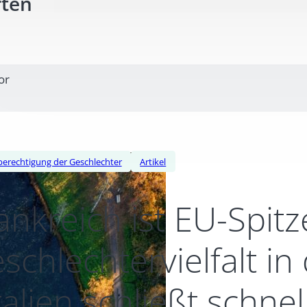
rten
or
berechtigung der Geschlechter
Artikel
ankreich ist EU-Spitz
schlechtervielfalt i
Italien schließt schn