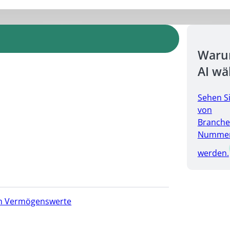
Warum
AI wä
Sehen S
von
Branche
Nummer 
werden.
hen Vermögenswerte