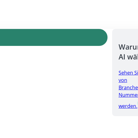
Warum
AI wä
Sehen S
von
Branche
Nummer 
werden.