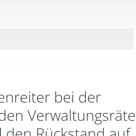
enreiter bei der
n den Verwaltungsrät
ell den Rückstand auf