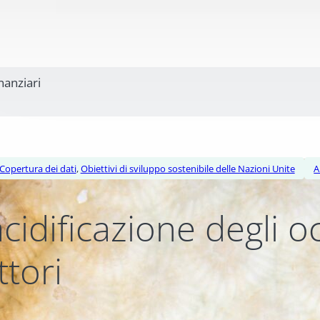
inanziari
Copertura dei dati
,
Obiettivi di sviluppo sostenibile delle Nazioni Unite
A
acidificazione degli 
ttori