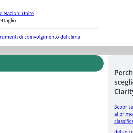
le Nazioni Unite
ettaglio
strumenti di coinvolgimento del clima
Perc
scegl
Clarit
Scoprit
al primo
classific
del sett