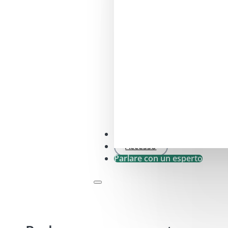
Controllo SFDR .0
Accesso
Parlare con un esperto