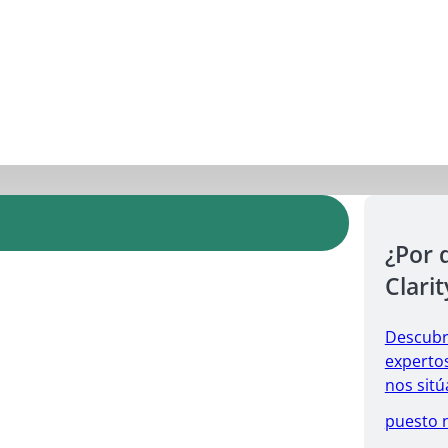
¿Por 
Clarit
Descubr
expertos
nos sitú
puesto 