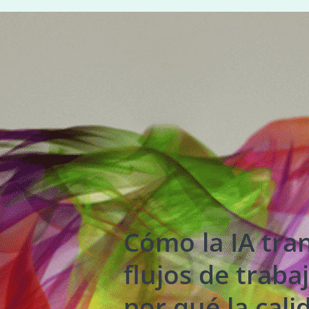
Cómo la IA tra
flujos de traba
por qué la cali