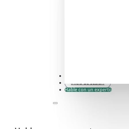
Comprobación SFDR .0
Inicio de sesión
Hable con un experto