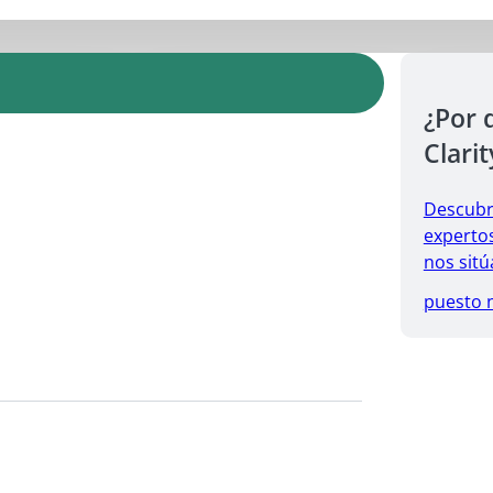
¿Por 
Clarit
Descubr
expertos
nos sitú
puesto 