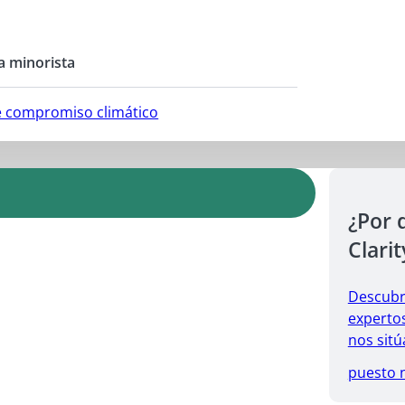
a minorista
e compromiso climático
¿Por 
Clarit
Descubr
expertos
nos sitú
puesto 