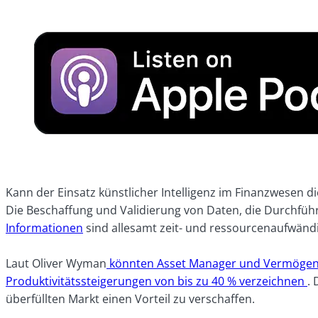
Kann der Einsatz künstlicher Intelligenz im Finanzwesen d
Die Beschaffung und Validierung von Daten, die Durchfüh
Informationen
sind allesamt zeit- und ressourcenaufwän
Laut Oliver Wyman
könnten Asset Manager und Vermögensv
Produktivitätssteigerungen von bis zu 40 % verzeichnen
.
überfüllten Markt einen Vorteil zu verschaffen.