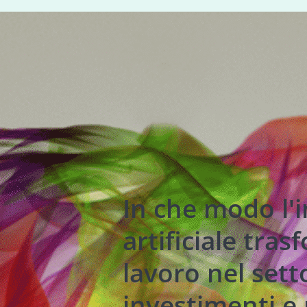
In che modo l'i
artificiale trasf
lavoro nel sett
investimenti e 