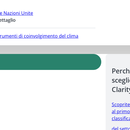
le Nazioni Unite
ettaglio
strumenti di coinvolgimento del clima
Perc
scegl
Clarit
Scoprit
al primo
classific
del sett