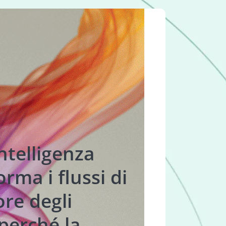
ntelligenza
orma i flussi di
ore degli
perché la