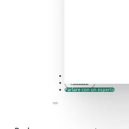
Controllo SFDR .0
Accesso
Parlare con un esperto