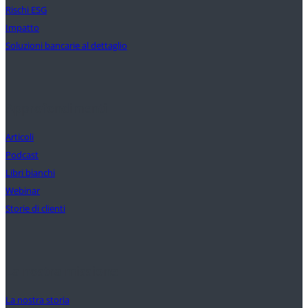
Rischi ESG
Impatto
Soluzioni bancarie al dettaglio
Approfondimenti
Articoli
Podcast
Libri bianchi
Webinar
Storie di clienti
La nostra missione
La nostra storia