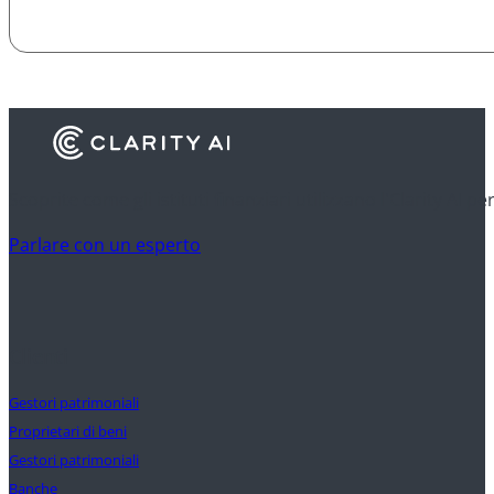
Scoprite come gli istituti finanziari utilizzano l'Clarity AI p
Parlare con un esperto
Clienti
Gestori patrimoniali
Proprietari di beni
Gestori patrimoniali
Banche