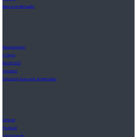
Banca al dettaglio
Soluzioni
Regolamenti
Il clima
Rischi ESG
Impatto
Soluzioni bancarie al dettaglio
Approfondimenti
Articoli
Podcast
Libri bianchi