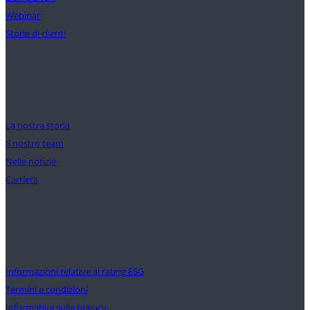
Webinar
Storie di clienti
La nostra missione
La nostra storia
Il nostro team
Nelle notizie
Carriera
Supporto
Informazioni relative ai rating ESG
Termini e condizioni
Informativa sulla privacy