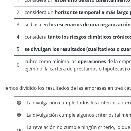
2
considera un
horizonte temporal a más largo 
3
se basa en
los escenarios de una organizació
4
considera
tanto los riesgos climáticos crónic
5
se divulgan los resultados (cualitativos o cua
cubre como mínimo las
operaciones
de la emp
6
ejemplo, la cartera de préstamos o hipotecas) o 
Hemos dividido los resultados de las empresas en tres ca
🟢
La divulgación cumple todos los criterios anter
🟠
La divulgación cumple algunos criterios (al me
La revelación no cumple ningún criterio, lo que
🔴