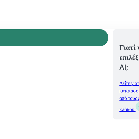
Γιατί 
επιλέξ
AI;
Δείτε γιατ
κατατασσ
από τους 
κλάδου.