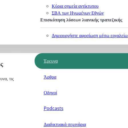
Κύρια σημεία αντίκτυπου
ΣΒΑ των Ηνωμένων Εθνών
Επισκόπηση λύσεων λιανικής τραπεζικής
Δημιουργήστε αφοσίωση μέσω εργαλείων
Έρευνα
ς
Άρθρα
υνα, τις
Οδηγοί
Podcasts
Διαδικτυακά σεμινάρια