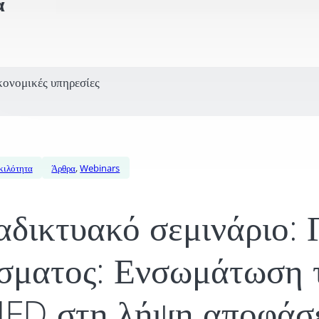
α
κονομικές υπηρεσίες
κιλότητα
Άρθρα
,
Webinars
αδικτυακό σεμινάριο:
σματος: Ενσωμάτωση 
FD στη λήψη αποφάσ