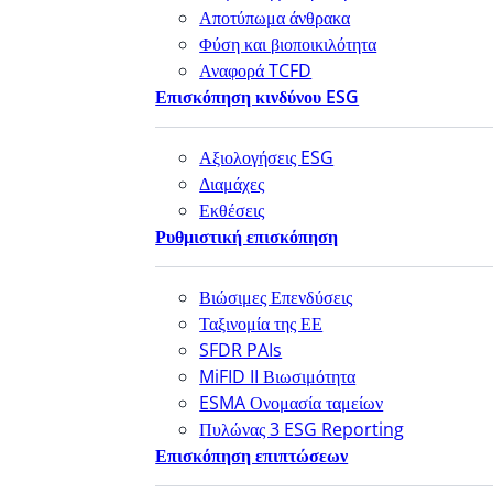
Αποτύπωμα άνθρακα
Φύση και βιοποικιλότητα
Αναφορά TCFD
Επισκόπηση κινδύνου ESG
Αξιολογήσεις ESG
Διαμάχες
Εκθέσεις
Ρυθμιστική επισκόπηση
Βιώσιμες Επενδύσεις
Ταξινομία της ΕΕ
SFDR PAIs
MiFID II Βιωσιμότητα
ESMA Ονομασία ταμείων
Πυλώνας 3 ESG Reporting
Επισκόπηση επιπτώσεων