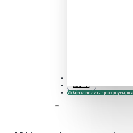
Έλεγχος SFDR .0
Σύνδεση
Μιλήστε σε έναν εμπειρογνώμον