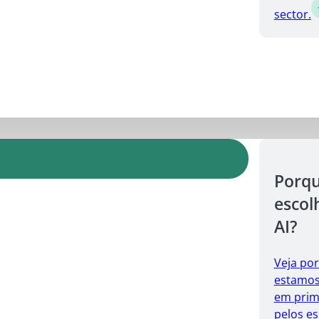
sector.
Porq
escol
AI?
Veja po
estamos 
em prim
pelos es