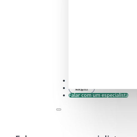
Verificação SFDR .0
Login
Falar com um especialista