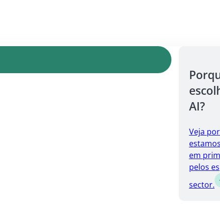
Porq
escol
AI?
Veja po
estamos 
em prim
pelos es
sector.