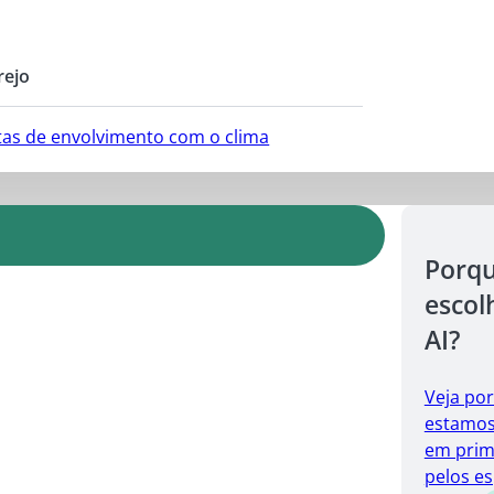
rejo
ntas de envolvimento com o clima
Porq
escol
AI?
Veja po
estamos 
em prim
pelos es