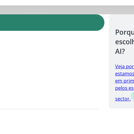
Porq
escol
AI?
Veja po
estamos 
em prim
pelos es
sector.