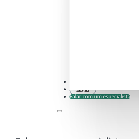
Verificação SFDR .0
Login
Falar com um especialista