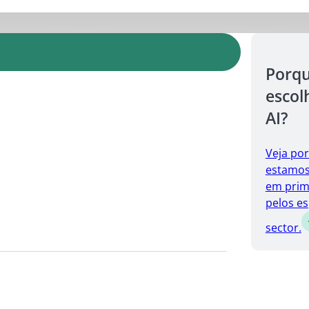
Porq
escol
AI?
Veja po
estamos 
em prim
pelos es
sector.