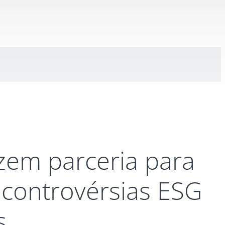
azem parceria para
 controvérsias ESG
s