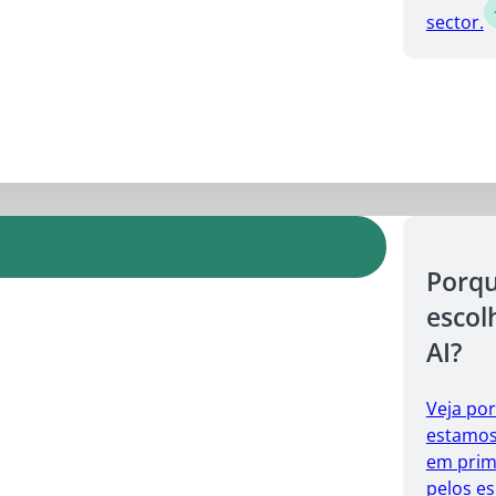
sector.
Porq
escol
AI?
Veja po
estamos 
em prim
pelos es