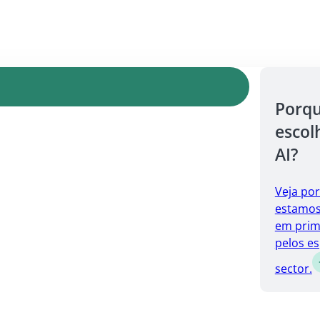
Porq
escol
AI?
Veja po
estamos 
em prim
pelos es
sector.