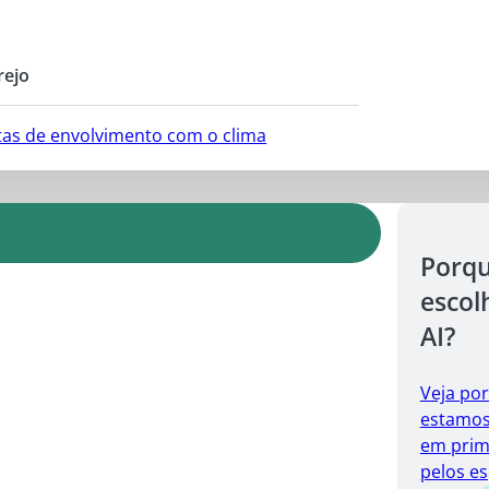
rejo
ntas de envolvimento com o clima
Porq
escol
AI?
Veja po
estamos 
em prim
pelos es