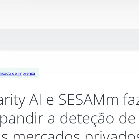
icado de imprensa
arity AI e SESAMm f
pandir a deteção de
s mercados privado