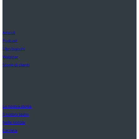
Approfondimenti
Articoli
Podcast
Libri bianchi
Webinar
Storie di clienti
La nostra missione
La nostra storia
Il nostro team
Nelle notizie
Carriera