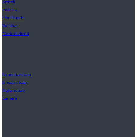
Articoli
Podcast
Libri bianchi
Webinar
Storie di clienti
La nostra missione
La nostra storia
Il nostro team
Nelle notizie
Carriera
Supporto