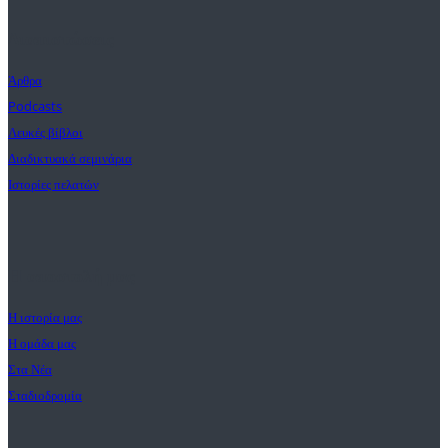
Διαπιστώσεις
Άρθρα
Podcasts
Λευκές βίβλοι
Διαδικτυακά σεμινάρια
Ιστορίες πελατών
Η αποστολή μας
Η ιστορία μας
Η ομάδα μας
Στα Νέα
Σταδιοδρομία