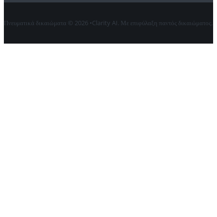
Πνευματικά δικαιώματα © 2026 •Clarity AI. Με επιφύλαξη παντός δικαιώματος.