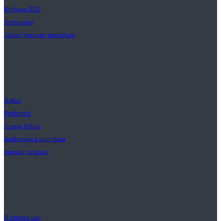
Κίνδυνοι ESG
Αντίκτυπος
Λύσεις λιανικής τραπεζικής
Διαπιστώσεις
Άρθρα
Podcasts
Λευκές βίβλοι
Διαδικτυακά σεμινάρια
Ιστορίες πελατών
Η αποστολή μας
Η ιστορία μας