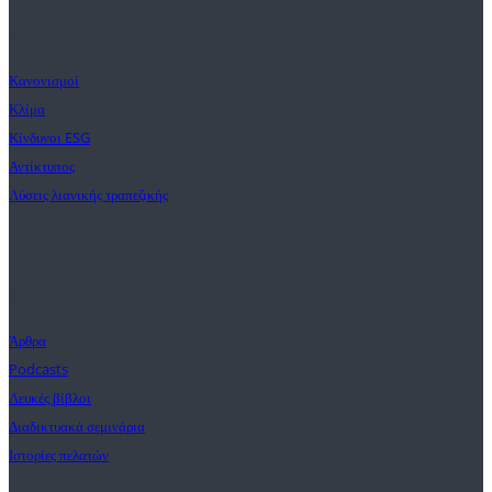
Λύσεις
Κανονισμοί
Κλίμα
Κίνδυνοι ESG
Αντίκτυπος
Λύσεις λιανικής τραπεζικής
Διαπιστώσεις
Άρθρα
Podcasts
Λευκές βίβλοι
Διαδικτυακά σεμινάρια
Ιστορίες πελατών