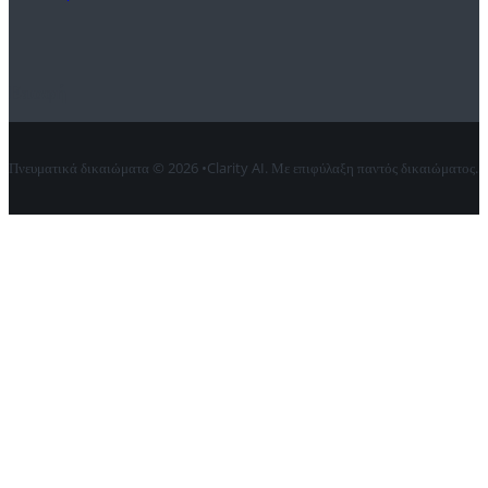
Επαφή
Πνευματικά δικαιώματα © 2026 •Clarity AI. Με επιφύλαξη παντός δικαιώματος.