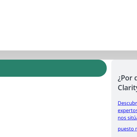
¿Por 
Clarit
Descubr
expertos
nos sitú
puesto 