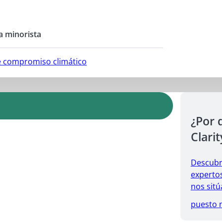
a minorista
e compromiso climático
¿Por 
Clarit
Descubr
expertos
nos sitú
puesto 