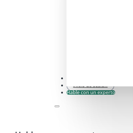
Comprobación SFDR .0
Inicio de sesión
Hable con un experto