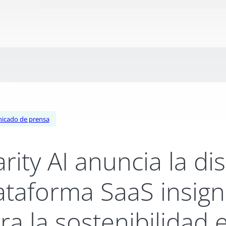
icado de prensa
arity AI anuncia la d
ataforma SaaS insign
ra la sostenibilidad 