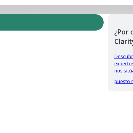
¿Por 
Clarit
Descubr
expertos
nos sitú
puesto 