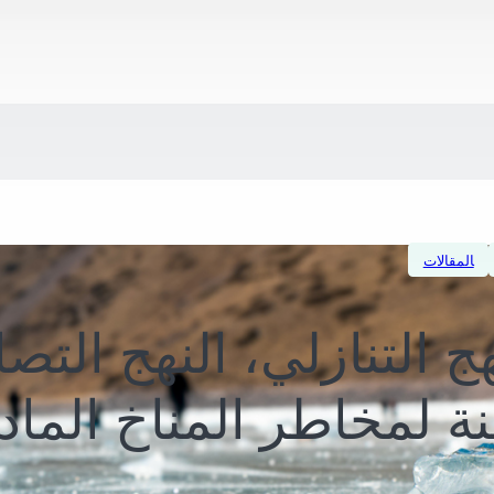
المقالات
هج التنازلي، النهج التص
نة لمخاطر المناخ الماد