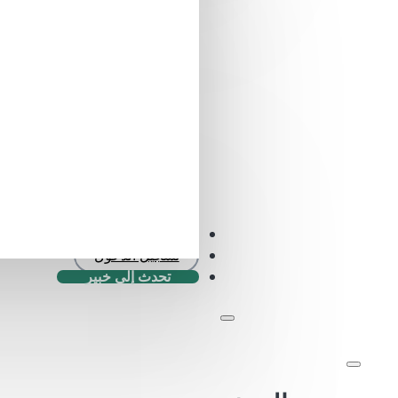
التحقق من SFDR .0
تسجيل الدخول
تحدث إلى خبير