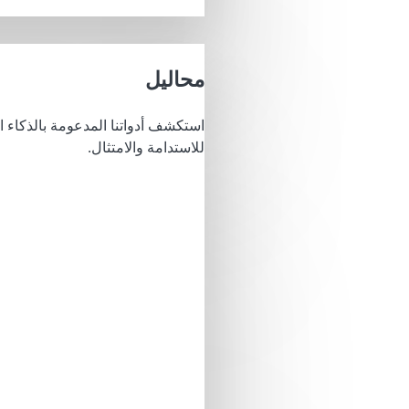
محاليل
استكشف أدواتنا المدعومة بالذكاء 
للاستدامة والامتثال.