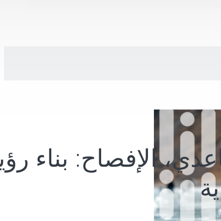
اعدي، الإفصاح: بناء رؤي
ية