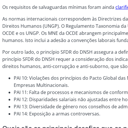
Os requisitos de salvaguardas mínimas foram ainda
clari
As normas internacionais correspondem às Directrizes d
Direitos Humanos (UNGP). O Regulamento Taxonomia da UE
OCDE e os UNGP. Os MNE da OCDE abrangem principalment
humanos. Isto inclui a adesão a convenções laborais fund
Por outro lado, o princípio SFDR do DNSH assegura a def
princípio SFDR do DNSH requer a consideração dos indicad
direitos humanos, anti-corrupção e anti-suborno, que são 
PAI 10: Violações dos princípios do Pacto Global d
Empresas Multinacionais.
PAI 11: Falta de processos e mecanismos de confo
PAI 12: Disparidades salariais não ajustadas entre 
PAI 13: Diversidade de género nos conselhos de admi
PAI 14: Exposição a armas controversas.
Quais são os principais desafios que os