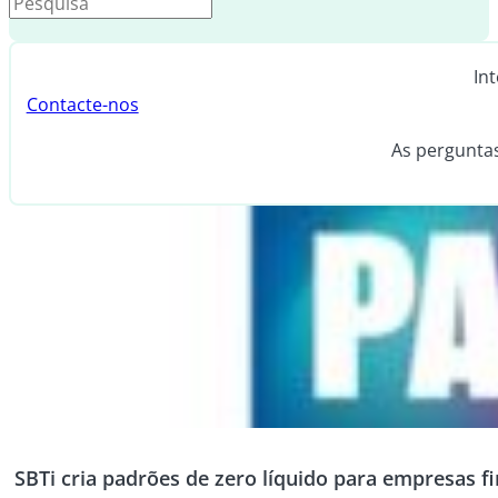
In
Contacte-nos
As pergunta
SBTi cria padrões de zero líquido para empresas f