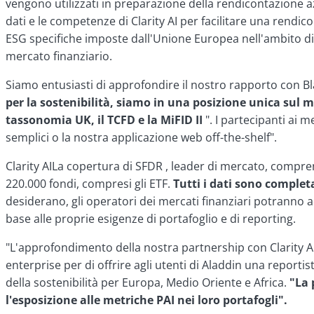
vengono utilizzati in preparazione della rendicontazione a
dati e le competenze di Clarity AI per facilitare una rendico
ESG specifiche imposte dall'Unione Europea nell'ambito di S
mercato finanziario.
Siamo entusiasti di approfondire il nostro rapporto con Bl
per la sostenibilità, siamo in una posizione unica sul 
tassonomia UK, il TCFD e la MiFID II
". I partecipanti ai 
semplici o la nostra applicazione web off-the-shelf".
Clarity AILa copertura di SFDR , leader di mercato, compren
220.000 fondi, compresi gli ETF.
Tutti i dati sono complet
desiderano, gli operatori dei mercati finanziari potranno ac
base alle proprie esigenze di portafoglio e di reporting.
"L'approfondimento della nostra partnership con Clarity AI 
enterprise per
di offrire agli utenti di Aladdin una report
della sostenibilità per Europa, Medio Oriente e Africa.
"La 
l'esposizione alle metriche PAI nei loro portafogli".