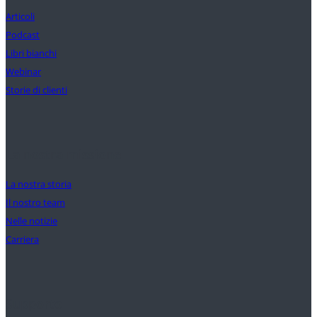
Articoli
Podcast
Libri bianchi
Webinar
Storie di clienti
La nostra missione
La nostra storia
Il nostro team
Nelle notizie
Carriera
Supporto