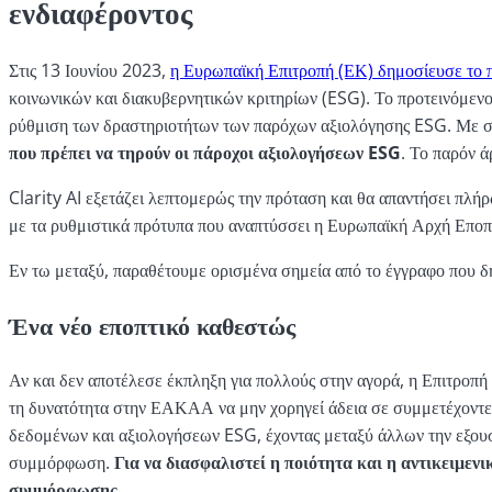
ενδιαφέροντος
Στις 13 Ιουνίου 2023,
η Ευρωπαϊκή Επιτροπή (ΕΚ) δημοσίευσε το π
κοινωνικών και διακυβερνητικών κριτηρίων (ESG). Το προτεινόμενο
ρύθμιση των δραστηριοτήτων των παρόχων αξιολόγησης ESG. Με σα
που πρέπει να τηρούν οι πάροχοι αξιολογήσεων ESG
. Το παρόν 
Clarity AI εξετάζει λεπτομερώς την πρόταση και θα απαντήσει πλή
με τα ρυθμιστικά πρότυπα που αναπτύσσει η Ευρωπαϊκή Αρχή Επο
Εν τω μεταξύ, παραθέτουμε ορισμένα σημεία από το έγγραφο που δ
Ένα νέο εποπτικό καθεστώς
Αν και δεν αποτέλεσε έκπληξη για πολλούς στην αγορά, η Επιτροπ
τη δυνατότητα στην ΕΑΚΑΑ να μην χορηγεί άδεια σε συμμετέχοντες
δεδομένων και αξιολογήσεων ESG, έχοντας μεταξύ άλλων την εξουσί
συμμόρφωση.
Για να διασφαλιστεί η ποιότητα και η αντικειμε
συμμόρφωσης.