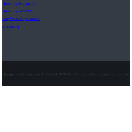
Πολιτική Απορρήτου
Πολιτική Cookies
Ασφάλεια πληροφοριών
Εκτύπωση
Επαφή
Πνευματικά δικαιώματα © 2026 •Clarity AI. Με επιφύλαξη παντός δικαιώματος.