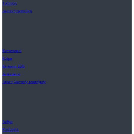
Τράπεζες
Λιανική τραπεζική
Λύσεις
Κανονισμοί
Κλίμα
Κίνδυνοι ESG
Αντίκτυπος
Λύσεις λιανικής τραπεζικής
Διαπιστώσεις
Άρθρα
Podcasts