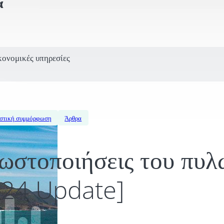
α
κονομικές υπηρεσίες
στική συμμόρφωση
Άρθρα
ωστοποιήσεις του πυλ
24 Update]