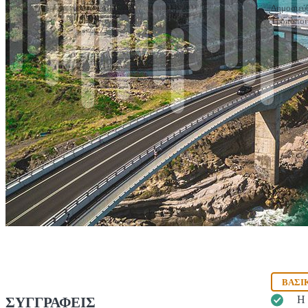
Δημοσιεύ
Τροποποι
ΒΑΣΙ
Η 
ΣΥΓΓΡΑΦΕΊΣ