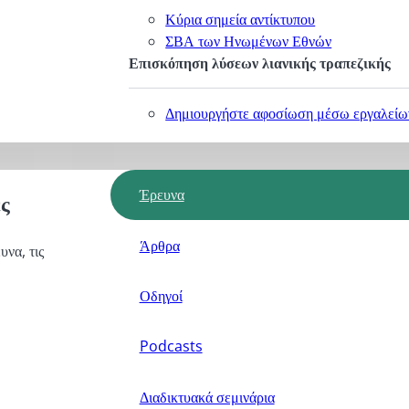
Κύρια σημεία αντίκτυπου
ΣΒΑ των Ηνωμένων Εθνών
Επισκόπηση λύσεων λιανικής τραπεζικής
Δημιουργήστε αφοσίωση μέσω εργαλείων
Έρευνα
ς
Άρθρα
υνα, τις
Οδηγοί
Podcasts
Διαδικτυακά σεμινάρια