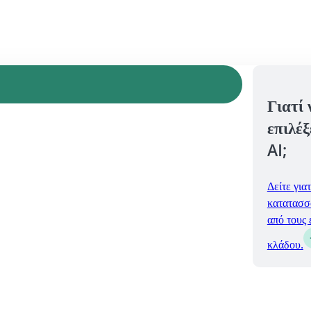
Γιατί 
επιλέξ
AI;
Δείτε γιατ
κατατασσ
από τους 
κλάδου.