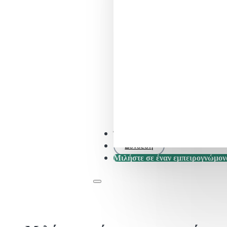
Έλεγχος SFDR .0
Σύνδεση
Μιλήστε σε έναν εμπειρογνώμον