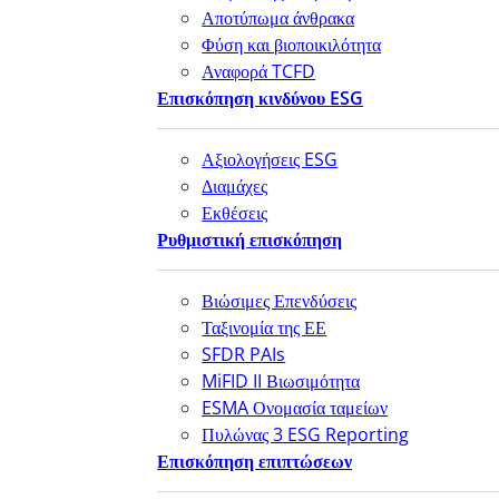
Αποτύπωμα άνθρακα
Φύση και βιοποικιλότητα
Αναφορά TCFD
Επισκόπηση κινδύνου ESG
Αξιολογήσεις ESG
Διαμάχες
Εκθέσεις
Ρυθμιστική επισκόπηση
Βιώσιμες Επενδύσεις
Ταξινομία της ΕΕ
SFDR PAIs
MiFID II Βιωσιμότητα
ESMA Ονομασία ταμείων
Πυλώνας 3 ESG Reporting
Επισκόπηση επιπτώσεων