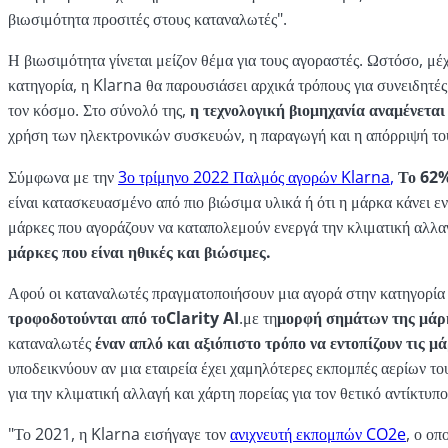
βιωσιμότητα προσιτές στους καταναλωτές".
Η βιωσιμότητα γίνεται μείζον θέμα για τους αγοραστές. Ωστόσο, μέχ
κατηγορία, η Klarna θα παρουσιάσει αρχικά τρόπους για συνειδητές
τον κόσμο. Στο σύνολό της,
η τεχνολογική βιομηχανία αναμένεται
χρήση των ηλεκτρονικών συσκευών, η παραγωγή και η απόρριψή του
Σύμφωνα με την
3ο τρίμηνο 2022 Παλμός αγορών Klarna
,
Το 62% 
είναι κατασκευασμένο από πιο βιώσιμα υλικά ή ότι η μάρκα κάνει εν
μάρκες που αγοράζουν να καταπολεμούν ενεργά την κλιματική αλλαγ
μάρκες που είναι ηθικές και βιώσιμες.
Αφού οι καταναλωτές πραγματοποιήσουν μια αγορά στην κατηγορία 
τροφοδοτούνται από τοClarity AI
.
με τη
μορφή σημάτων της μάρ
καταναλωτές
έναν απλό και αξιόπιστο τρόπο να εντοπίζουν τις 
υποδεικνύουν αν μια εταιρεία έχει χαμηλότερες εκπομπές αερίων του
για την κλιματική αλλαγή και χάρτη πορείας για τον θετικό αντίκτυπ
"Το 2021, η Klarna εισήγαγε τον
ανιχνευτή εκπομπών CO2e
, ο οπ