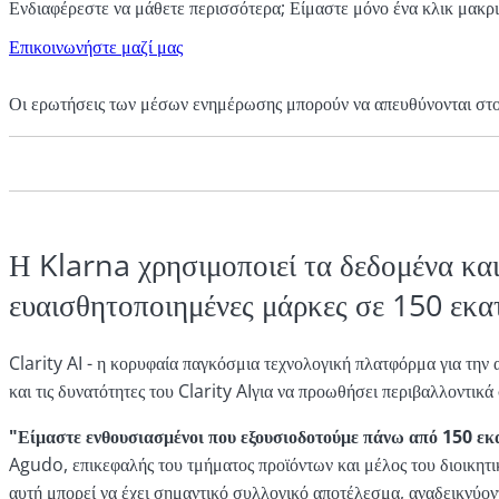
Ενδιαφέρεστε να μάθετε περισσότερα; Είμαστε μόνο ένα κλικ μακρι
Επικοινωνήστε μαζί μας
Οι ερωτήσεις των μέσων ενημέρωσης μπορούν να απευθύνονται στ
Η Klarna χρησιμοποιεί τα δεδομένα και
ευαισθητοποιημένες μάρκες σε 150 εκα
Clarity AI - η κορυφαία παγκόσμια τεχνολογική πλατφόρμα για την 
και τις δυνατότητες του Clarity AIγια να προωθήσει περιβαλλοντικ
"Είμαστε ενθουσιασμένοι που εξουσιοδοτούμε πάνω από
150 εκα
Agudo, επικεφαλής του τμήματος προϊόντων και μέλος του διοικητ
αυτή μπορεί να έχει σημαντικό συλλογικό αποτέλεσμα, αναδεικνύοντα