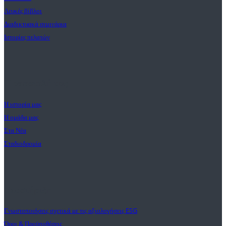
Λευκές βίβλοι
Διαδικτυακά σεμινάρια
Ιστορίες πελατών
Η αποστολή μας
Η ιστορία μας
Η ομάδα μας
Στα Νέα
Σταδιοδρομία
Υποστήριξη
Γνωστοποιήσεις σχετικά με τις αξιολογήσεις ESG
Όροι & Προϋποθέσεις