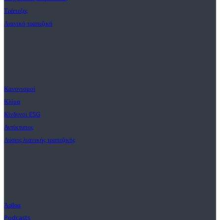
Τράπεζες
Λιανική τραπεζική
Λύσεις
Κανονισμοί
Κλίμα
Κίνδυνοι ESG
Αντίκτυπος
Λύσεις λιανικής τραπεζικής
Διαπιστώσεις
Άρθρα
Podcasts