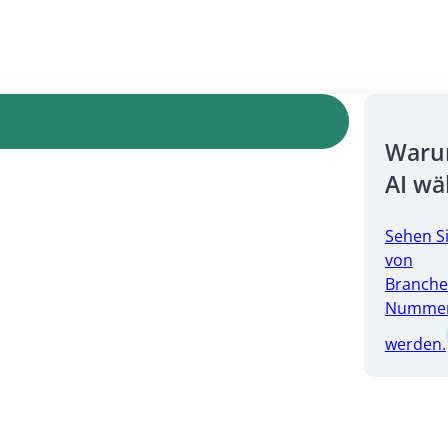
Warum
AI wä
Sehen S
von
Branche
Nummer 
werden.