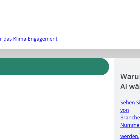
für das Klima-Engagement
Warum
AI wä
Sehen S
von
Branche
Nummer 
werden.