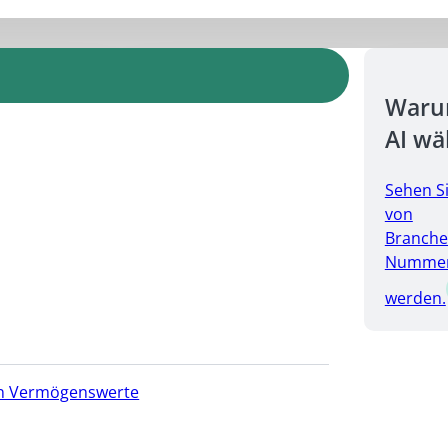
Warum
AI wä
Sehen S
von
Branche
Nummer 
werden.
hen Vermögenswerte