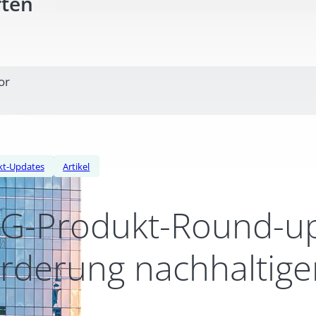
rten
or
kt-Updates
Artikel
G-Produkt-Round-up:
rderung nachhaltige