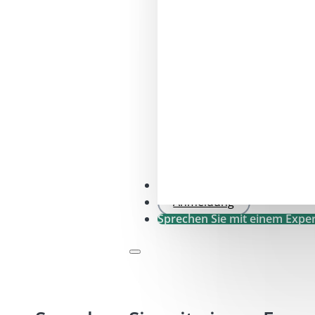
SFDR .0-Prüfung
Anmeldung
Sprechen Sie mit einem Expe