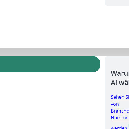
Warum
AI wä
Sehen S
von
Branche
Nummer 
werden.