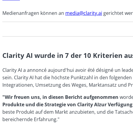
Medienanfragen können an
media@clarity.ai
gerichtet we
Clarity AI wurde in 7 der 10 Kriterien 
Clarity AI a annoncé aujourd'hui avoir été désigné un lea
sein. Clarity AI hat die höchste Punktzahl in den folgend
Integrationen, Umsetzung des Weges, Marktansatz und Pr
"Wir freuen uns, in diesen Bericht aufgenommen
worde
Produkte und die Strategie von Clarity AIzur Verfügung
beste Produkt auf dem Markt anzubieten, und die Tatsache,
bereichernde Erfahrung."