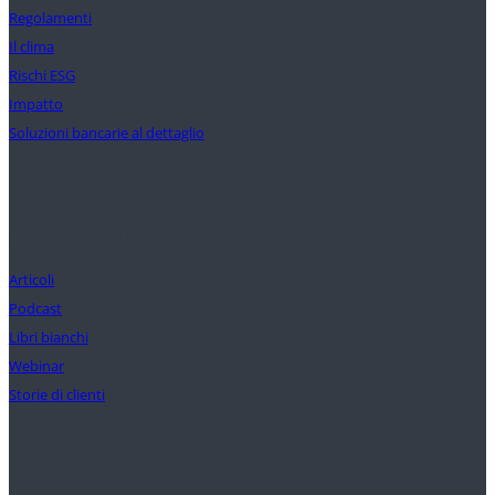
Regolamenti
Il clima
Rischi ESG
Impatto
Soluzioni bancarie al dettaglio
Approfondimenti
Articoli
Podcast
Libri bianchi
Webinar
Storie di clienti
La nostra missione