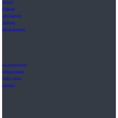
Articoli
Podcast
Libri bianchi
Webinar
Storie di clienti
La nostra missione
La nostra storia
Il nostro team
Nelle notizie
Carriera
Supporto