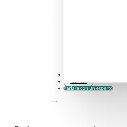
Controllo SFDR .0
Accesso
Parlare con un esperto