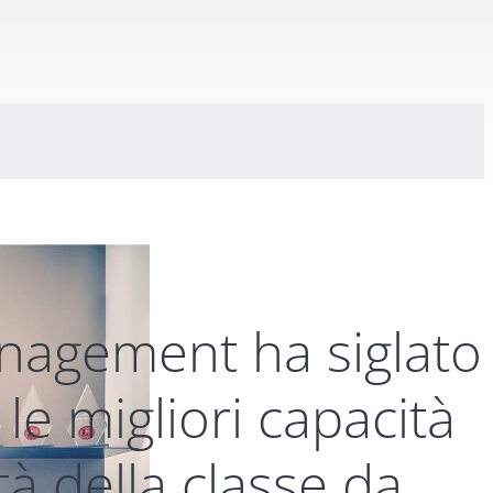
nagement ha siglato
le migliori capacità
ità della classe da