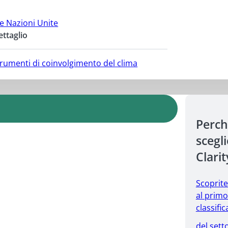
le Nazioni Unite
ettaglio
strumenti di coinvolgimento del clima
Perc
scegl
Clarit
Scoprit
al primo
classific
del sett