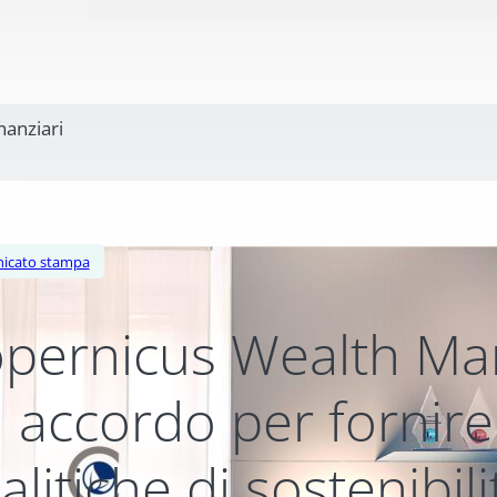
inanziari
icato stampa
pernicus Wealth Ma
 accordo per fornire 
alitiche di sostenibil