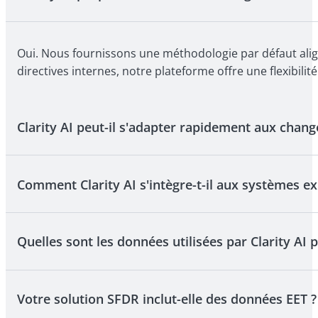
Oui. Nous fournissons une méthodologie par défaut aligné
directives internes, notre plateforme offre une flexibili
Clarity AI peut-il s'adapter rapidement aux chan
Comment Clarity AI s'intègre-t-il aux systèmes ex
Absolument. Notre équipe interne de réglementation sui
mettons en œuvre les changements rapidement. Pas de t
Quelles sont les données utilisées par Clarity AI 
Notre plateforme modulaire est conçue pour une intégrat
vous intégriez des widgets dans vos systèmes internes, C
intuitive et une sécurité de niveau entreprise dès le pre
Votre solution SFDR inclut-elle des données EET ?
Clarity AI fournit une couverture de plus de 65 000 entre