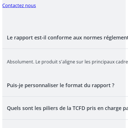
Contactez nous
Le rapport est-il conforme aux normes réglement
Absolument. Le produit s'aligne sur les principaux cadres
Puis-je personnaliser le format du rapport ?
Quels sont les piliers de la TCFD pris en charge pa
Oui. Les rapports sont disponibles en formats Word et Ex
ou aux attentes des parties prenantes.