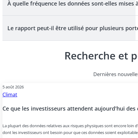
À quelle fréquence les données sont-elles mises à
Le rapport de Clarity AIcouvre l'ensemble du pilier "Mesu
scénarios climatiques. Toutes les données sont fondées 
Le rapport peut-il être utilisé pour plusieurs porte
Nos données sur le climat - y compris les émissions, la m
informations fournies par les entreprises et l'évolution 
Recherche et p
Oui. Notre flux de travail automatisé vous permet de gén
l'évolutivité et le gain de temps au sein de votre organis
Dernières nouvelles
5 août 2026
Climat
Ce que les investisseurs attendent aujourd'hui des
La plupart des données relatives aux risques physiques sont encore loin d'êt
dont les investisseurs ont besoin pour que ces données soient exploitables