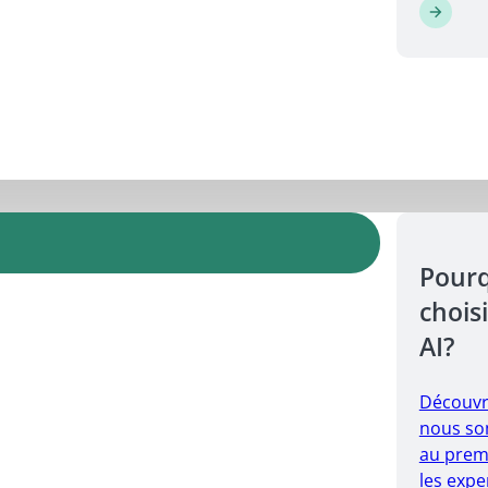
Pour
choisi
AI?
Découvr
nous so
au prem
les expe