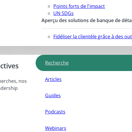
Points forts de l'impact
UN SDGs
Aperçu des solutions de banque de détai
Fidéliser la clientèle grâce à des o
Recherche
ctives
Articles
herches, nos
adership
Guides
Podcasts
Webinars