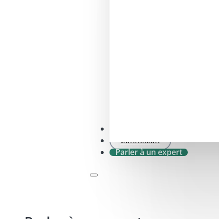
SFDR .0 Vérification
Connexion
Parler à un expert