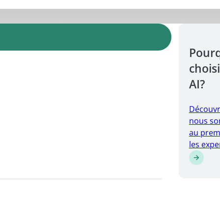
Pour
choisi
AI?
Découvr
nous so
au prem
les expe