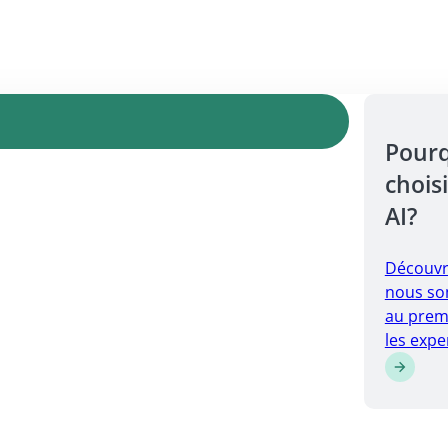
Pour
choisi
AI?
Découvr
nous so
au prem
les expe