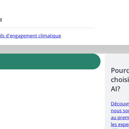
l
utils d'engagement climatique
Pour
choisi
AI?
Découvr
nous so
au prem
les expe