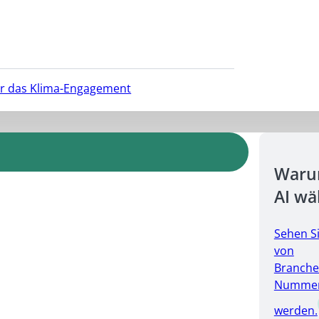
für das Klima-Engagement
Warum
AI wä
Sehen S
von
Branche
Nummer 
werden.