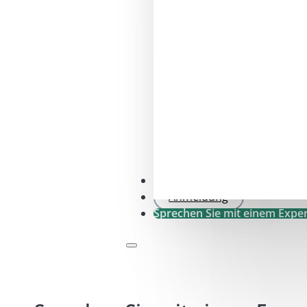
SFDR .0-Prüfung
Anmeldung
Sprechen Sie mit einem Expe