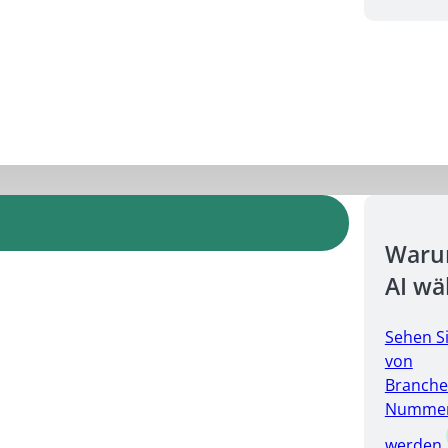
Warum
AI wä
Sehen S
von
Branche
Nummer 
werden.