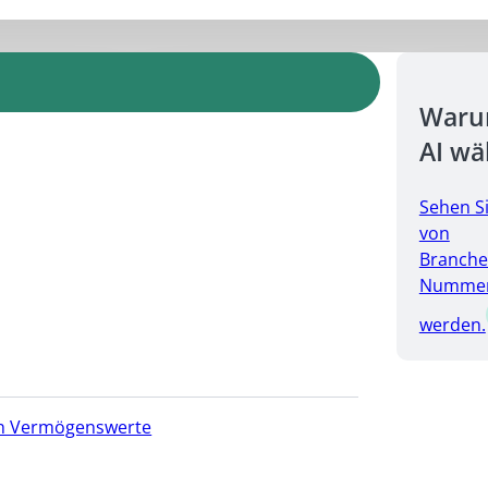
Warum
AI wä
Sehen S
von
Branche
Nummer 
werden.
hen Vermögenswerte