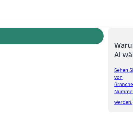
Warum
AI wä
Sehen S
von
Branche
Nummer 
werden.