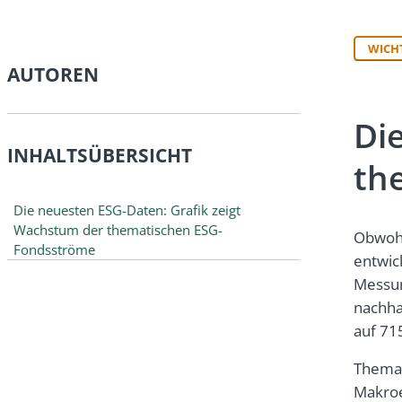
WICH
AUTOREN
Di
INHALTSÜBERSICHT
th
Die neuesten ESG-Daten: Grafik zeigt
Wachstum der thematischen ESG-
Obwohl
Fondsströme
entwic
Messun
nachha
auf 715
Themat
Makroe